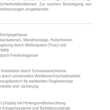
cherheitsfunktionen. Zur raschen Beseitigung von
ehleranzeigen eingeblendet.
 Designgehäuse
 Solarstationen, Wandmontage, Hutschienen
egelung durch Wellenpaket (Triac) und
(PWM)
 durch Fehlerdiagnose
 Installation durch Schraubanschlüsse
durch universelles Weitbereichsschaltnetzteil
ungsbereich für weltweiten Reglereinsatz
ntrolle und -sicherung
CD-Display mit Hintergrundbeleuchtung
er Anlagensysteme und Betriebszustände