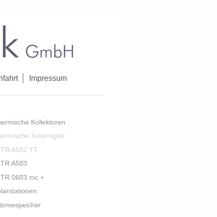
nfahrt
Impressum
ermische Kollektoren
ermische Solarregler
TR A502 TT
TR A503
TR 0603 mc +
larstationen
ärmespeicher