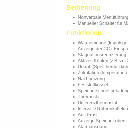
Bedienung
Nonverbale Menüführun
Manueller Schalter für Ma
Funktionen
Wärmemenge (Impulsgeb
Anzeige der CO
-Einsp
2
Stagnationsreduzierung
Aktives Kühlen (z.B. zu
Urlaub (Speicherrückküh
Zirkulation (temperatur- /
Nachheizung
Feststoffkessel
Speicherschnellbeladun
Thermostat
Differenzthermostat
Intervall / Röhrenkollekto
Anti-Frost
Anzeige Speicher oben
Alarmausgang