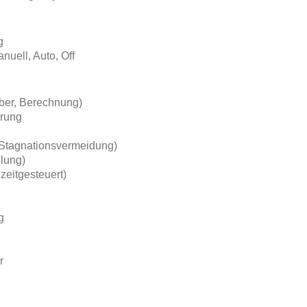
g
nuell, Auto, Off
er, Berechnung)
arung
r Stagnationsvermeidung)
lung)
 zeitgesteuert)
g
r