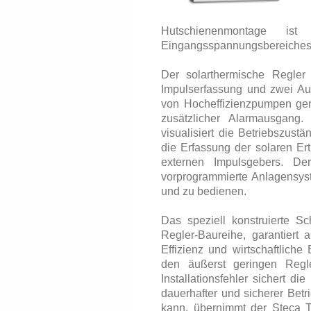
Hutschienenmontage is
Eingangsspannungsbereiches is
Der solarthermische Regler
Impulserfassung und zwei A
von Hocheffizienzpumpen gen
zusätzlicher Alarmausgang. 
visualisiert die Betriebszus
die Erfassung der solaren Ert
externen Impulsgebers. Der
vorprogrammierte Anlagensyst
und zu bedienen.
Das speziell konstruierte Sc
Regler-Baureihe, garantier
Effizienz und wirtschaftlich
den äußerst geringen Regl
Installationsfehler sichert di
dauerhafter und sicherer Bet
kann, übernimmt der Steca T